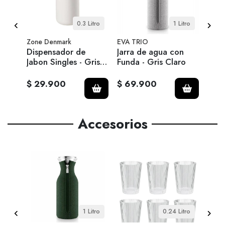
tro.
0.3 Litro
1 Litro
Zone Denmark
EVA TRIO
EVA 
Dispensador de
Jarra de agua con
Jarr
 4
Jabon Singles - Gris
Funda - Gris Claro
Deca
claro
$ 29.900
$ 69.900
$ 4
Accesorios
 cm
1 Litro
0.24 Litro