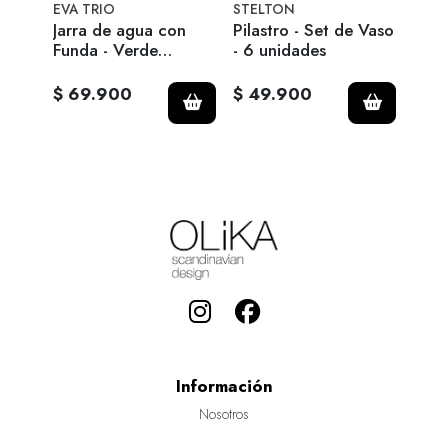
EVA TRIO
STELTON
STE
Jarra de agua con
Pilastro - Set de Vaso
Pila
Funda - Verde
- 6 unidades
Esmeralda
$ 69.900
$ 49.900
$ 7
Información
Nosotros