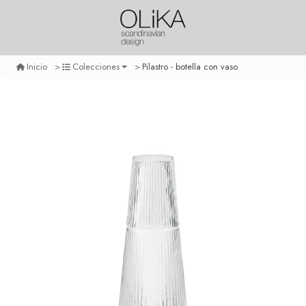
Pilastro - botella con vaso
Inicio
Colecciones