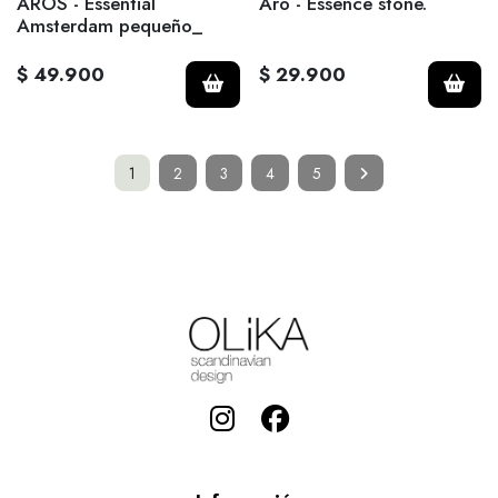
AROS - Essential
Aro - Essence stone.
Amsterdam pequeño_
$ 49.900
$ 29.900
1
2
3
4
5