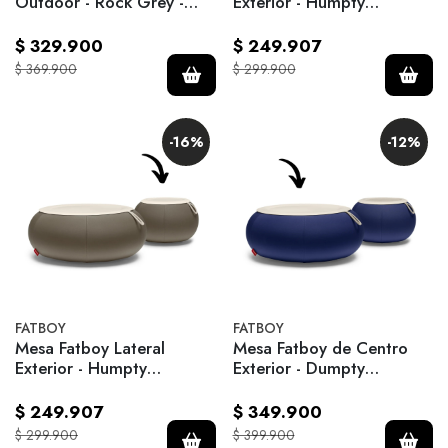
Outdoor - Rock Grey -
Exterior - Humpty
Gris
Outdoor Yves Blue - Azul
$ 329.900
$ 249.907
$ 369.900
$ 299.900
-16%
-12%
FATBOY
FATBOY
Mesa Fatboy Lateral
Mesa Fatboy de Centro
Exterior - Humpty
Exterior - Dumpty
Outdoor Ash - Taupe
Outdoor Yves Blue - Azul
$ 249.907
$ 349.900
$ 299.900
$ 399.900