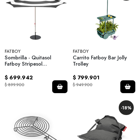
FATBOY
FATBOY
Sombrilla - Quitasol
Carrito Fatboy Bar Jolly
Fatboy Stripesol
Trolley
Anthracite + Base Black
$ 699.942
$ 799.901
$ 899.900
$ 949.900
-18%