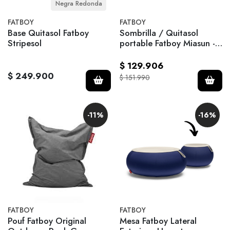
Negra Redonda
FATBOY
FATBOY
Base Quitasol Fatboy
Sombrilla / Quitasol
Stripesol
portable Fatboy Miasun -
Vichy
$ 129.906
$ 249.900
$ 151.990
-11%
-16%
FATBOY
FATBOY
Pouf Fatboy Original
Mesa Fatboy Lateral