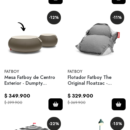
-12%
-11%
FATBOY
FATBOY
Mesa Fatboy de Centro
Flotador Fatboy The
Exterior - Dumpty
Original Floatzac -
Outdoor Ash - Taupe
Thunder Grey
$ 349.900
$ 329.900
$ 399.900
$ 369.900
-22%
-15%