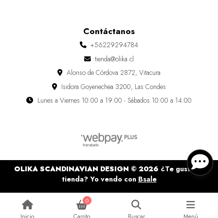
Contáctanos
+56229294784
tienda@olika.cl
Alonso de Córdova 2872, Vitacura
Isidora Goyenechea 3200, Las Condes
Lunes a Viernes 10:00 a 19:00 - Sábados 10:00 a 14:00
OLIKA SCANDINAVIAN DESIGN © 2026
¿Te gusta mi
tienda? Yo vendo con
Bsale
0
Inicio
Carrito
Buscar
Menú