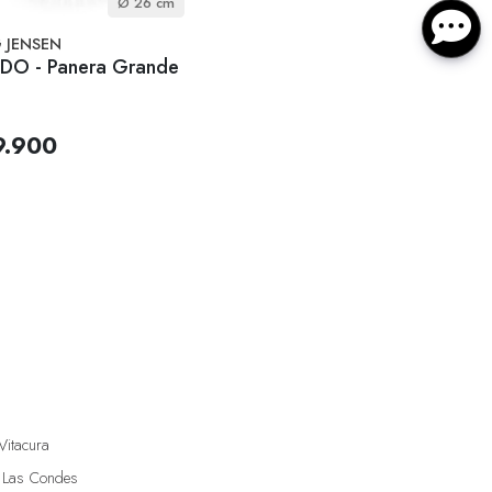
Ø 26 cm
 JENSEN
DO - Panera Grande
9.900
Vitacura
 Las Condes