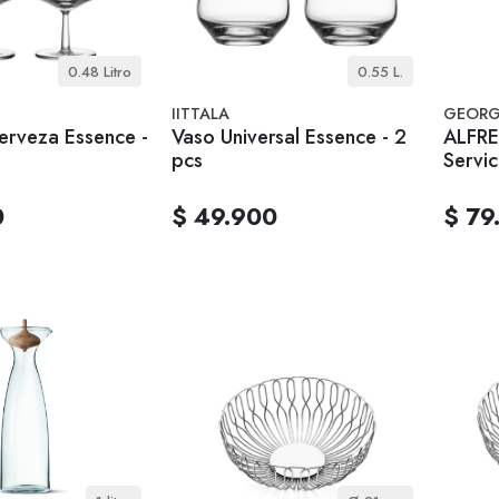
0.48 Litro
0.55 L.
IITTALA
GEORG
rveza Essence -
Vaso Universal Essence - 2
ALFRE
pcs
Servic
0
$ 49.900
$ 79