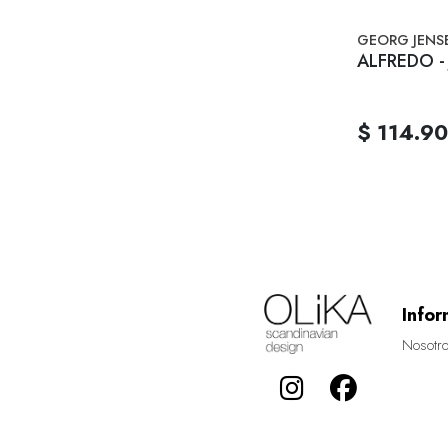
GEORG JENS
ALFREDO - 
$ 114.9
Infor
Nosotr