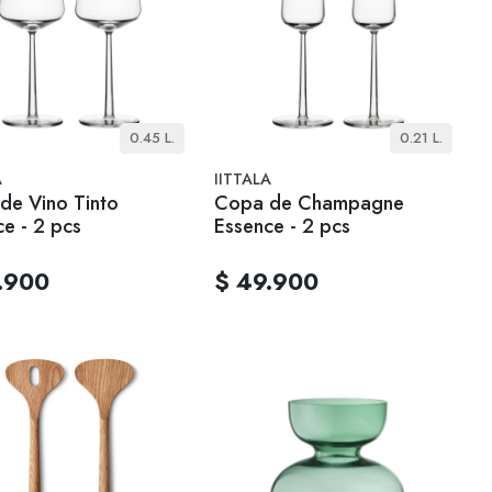
0.45 L.
0.21 L.
A
IITTALA
de Vino Tinto
Copa de Champagne
e - 2 pcs
Essence - 2 pcs
.900
$ 49.900