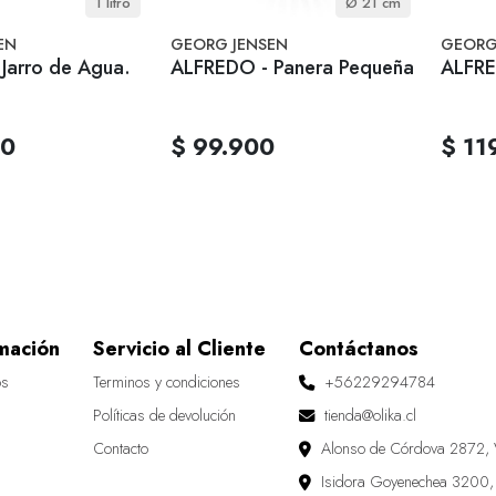
1 litro
Ø 21 cm
EN
GEORG JENSEN
GEORG
Jarro de Agua.
ALFREDO - Panera Pequeña
ALFRE
00
$ 99.900
$ 11
mación
Servicio al Cliente
Contáctanos
os
Terminos y condiciones
+56229294784
Políticas de devolución
tienda@olika.cl
Contacto
Alonso de Córdova 2872, 
Isidora Goyenechea 3200,