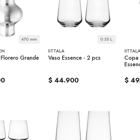
470 mm
0.35 L.
EN
IITTALA
IITTAL
Florero Grande
Vaso Essence - 2 pcs
Copa 
Essenc
00
$ 44.900
$ 49