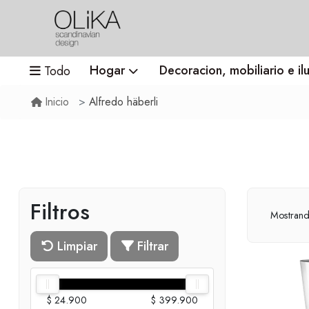
Hogar
Decoracion, mobiliario e il
Todo
Alfredo häberli
Inicio
Filtros
Mostran
Limpiar
Filtrar
$ 24.900
$ 399.900