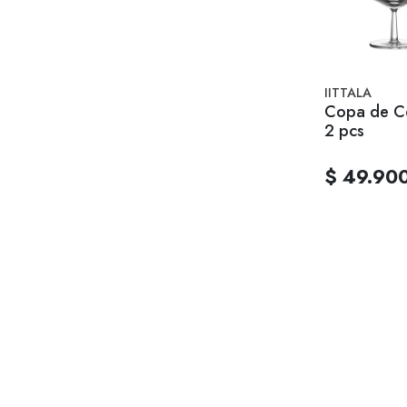
IITTALA
Copa de Ce
2 pcs
$ 49.90