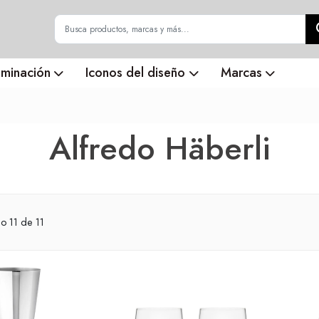
uminación
Iconos del diseño
Marcas
Alfredo Häberli
do
11
de 11