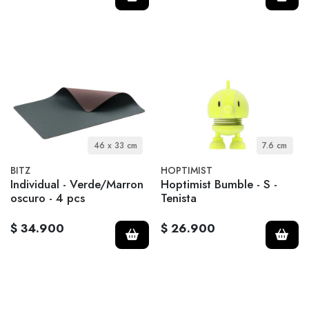
46 x 33 cm
7.6 cm
BITZ
HOPTIMIST
Individual - Verde/Marron
Hoptimist Bumble - S -
oscuro - 4 pcs
Tenista
$ 34.900
$ 26.900