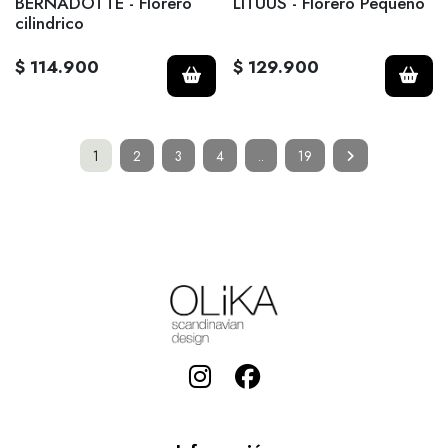
BERNADOTTE - Florero
LITUUS - Florero Pequeño
cilindrico
$ 114.900
$ 129.900
1
2
3
4
..
19