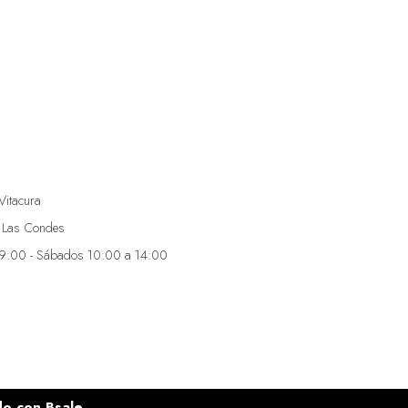
Vitacura
 Las Condes
19:00 - Sábados 10:00 a 14:00
do con
Bsale