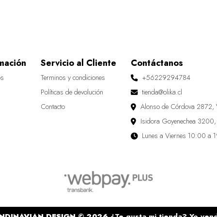
mación
Servicio al Cliente
Contáctanos
os
Terminos y condiciones
+56229294784
Políticas de devolución
tienda@olika.cl
Contacto
Alonso de Córdova 2872, 
Isidora Goyenechea 3200,
Lunes a Viernes 10:00 a 
NDINAVIAN DESIGN © 2026
¿Te gusta mi tienda? Yo ven