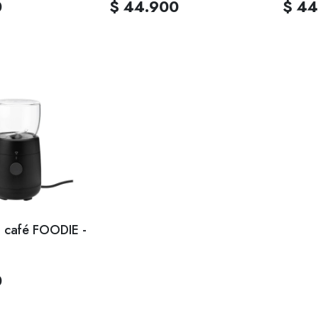
0
$ 44.900
$ 44
e café FOODIE -
0