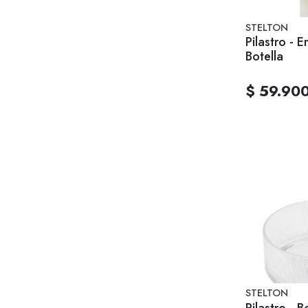
STELTON
Pilastro - E
Botella
$ 59.90
STELTON
Pilastro - B