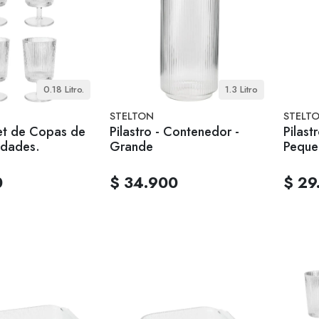
0.18 Litro.
1.3 Litro
STELTON
STELT
Set de Copas de
Pilastro - Contenedor -
Pilast
idades.
Grande
Peque
0
$ 34.900
$ 29