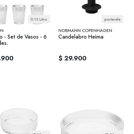
0.13 Litro.
portavela
ON
NORMANN COPENHAGEN
ro - Set de Vasos - 6
Candelabro Heima
des.
.900
$ 29.900