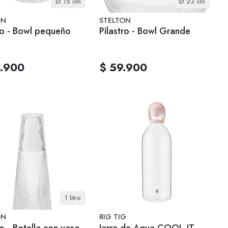
Ø 15 cm
Ø 23 cm
ON
STELTON
ro - Bowl pequeño
Pilastro - Bowl Grande
.900
$ 59.900
1 litro
ON
RIG TIG
ro - Botella con vaso
Jarra de Agua COOL-IT -