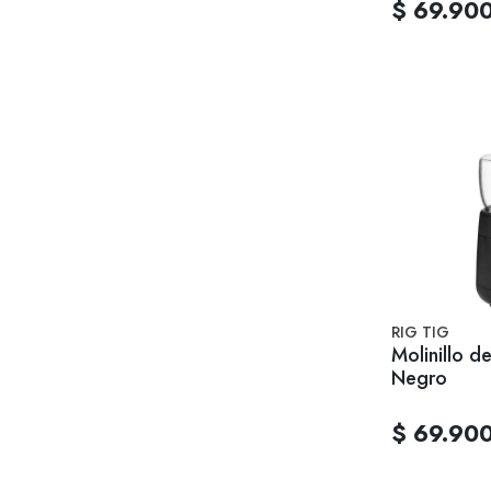
$ 69.90
RIG TIG
Molinillo d
Negro
$ 69.90