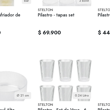
Bar
3 bowl
STELTON
STELT
nfriador de
Pilastro - tapas set
Pilast
0
$ 69.900
$ 44
Ø 21 cm
0.24 Litro
STELTON
STELT
owl Alto
Pilastro - Set de Vaso - 6
Pilast