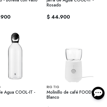
Rosado
.900
$ 44.900
G
RIG TIG
 de Agua COOL-IT -
Molinillo de café FOODIE -
o
Blanco