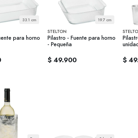
33.1 cm
19.7 cm
STELTON
STELT
Fuente para horno
Pilastro - Fuente para horno
Pilast
- Pequeña
unida
0
$ 49.900
$ 49