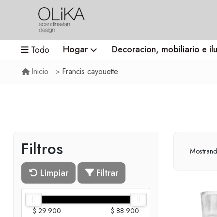
Hogar
Decoracion, mobiliario e il
Todo
Francis cayouette
Inicio
Filtros
Mostran
Limpiar
Filtrar
$ 29.900
$ 88.900