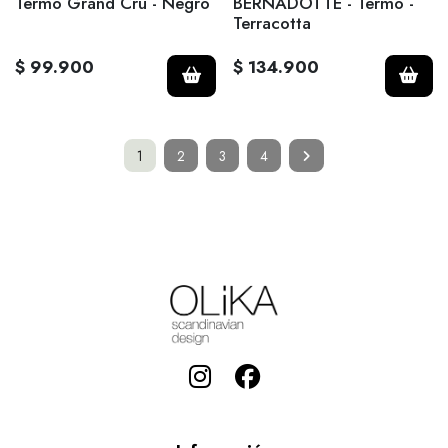
Termo Grand Cru - Negro
BERNADOTTE - Termo -
Terracotta
$ 99.900
$ 134.900
1
2
3
4