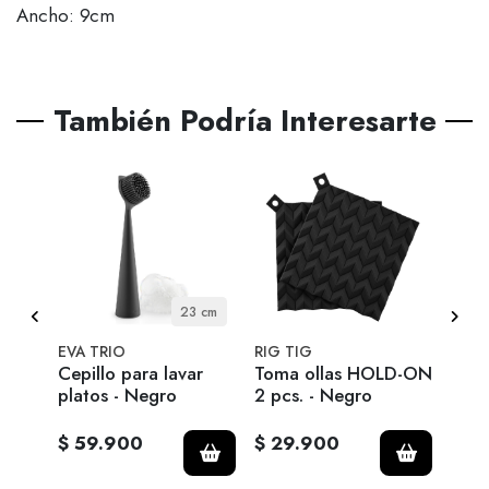
Ancho: 9cm
También Podría Interesarte
itro
23 cm
EVA TRIO
RIG TIG
EVA 
lask -
Cepillo para lavar
Toma ollas HOLD-ON
Jarr
a
platos - Negro
2 pcs. - Negro
Fund
$ 59.900
$ 29.900
$ 6