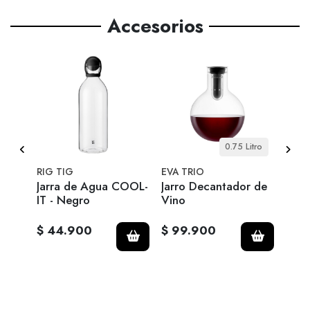
Accesorios
0.75 Litro
RIG TIG
EVA TRIO
EVA 
 +
Jarra de Agua COOL-
Jarro Decantador de
Bote
-
IT - Negro
Vino
0,7 
$ 44.900
$ 99.900
$ 4