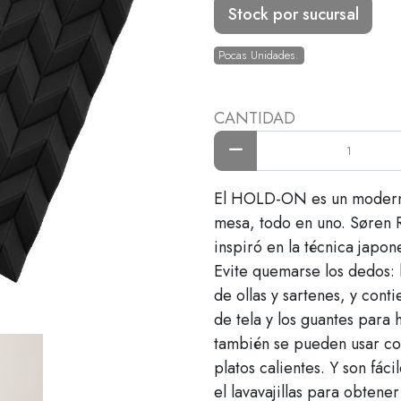
Stock por sucursal
Pocas Unidades.
CANTIDAD
El HOLD-ON es un moderno 
mesa, todo en uno. Søren R
inspiró en la técnica japo
Evite quemarse los dedos: 
de ollas y sartenes, y con
de tela y los guantes par
también se pueden usar co
platos calientes. Y son fáci
el lavavajillas para obtene