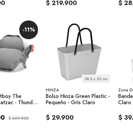
00
$ 219.900
$ 28
-11%
38.5 x 32 cm
HINZA
Zone D
atboy The
Bolso Hinza Green Plastic -
Bandej
oatzac - Thunder
Pequeño - Gris Claro
Claro
00
$ 29.900
$ 39
$ 369.900