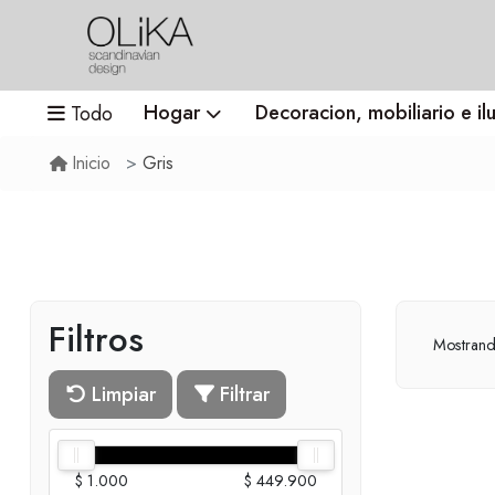
Hogar
Decoracion, mobiliario e il
Todo
Gris
Inicio
Filtros
Mostran
Limpiar
Filtrar
$ 1.000
$ 449.900