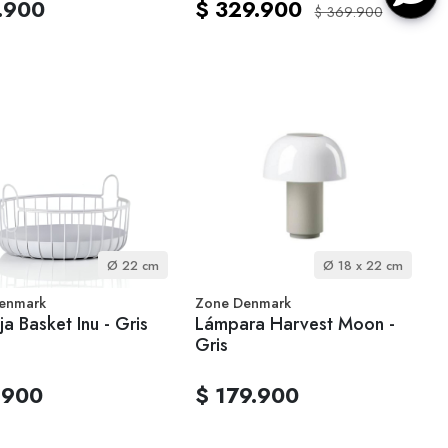
.900
$ 329.900
$ 369.900
Ø 22 cm
Ø 18 x 22 cm
enmark
Zone Denmark
a Basket Inu - Gris
Lámpara Harvest Moon -
Gris
.900
$ 179.900