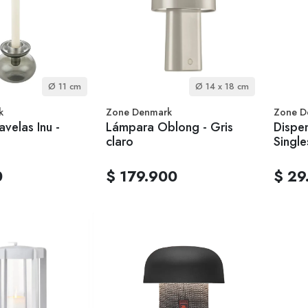
Ø 11 cm
Ø 14 x 18 cm
k
Zone Denmark
Zone D
avelas Inu -
Lámpara Oblong - Gris
Dispe
claro
Single
0
$ 179.900
$ 29