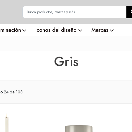
uminación
Iconos del diseño
Marcas
Gris
do
24
de 108