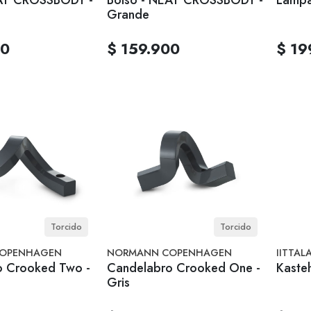
Grande
00
$ 159.900
$ 19
Torcido
Torcido
OPENHAGEN
NORMANN COPENHAGEN
IITTAL
o Crooked Two -
Candelabro Crooked One -
Kasteh
Gris