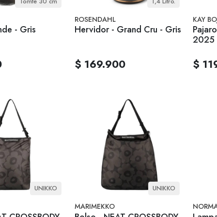
Tomte 30 cm
1,4 Litro.
ROSENDAHL
KAY BO
de - Gris
Hervidor - Grand Cru - Gris
Pajaro
2025
0
$ 169.900
$ 11
UNIKKO
UNIKKO
MARIMEKKO
NORMA
EAT CROSSBODY -
Bolso - NEAT CROSSBODY -
Lampa