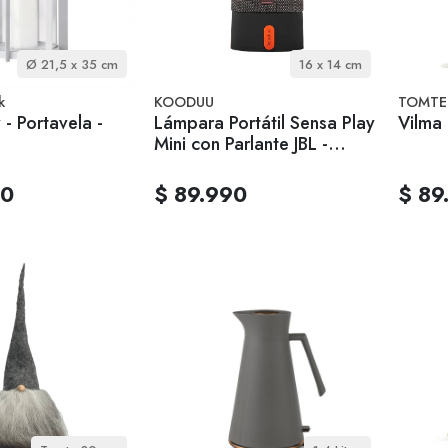
Ø 21,5 x 35 cm
16 x 14 cm
k
KOODUU
TOMTE
y - Portavela -
Lámpara Portátil Sensa Play
Vilma 
Mini con Parlante JBL -
Anthracite
00
$ 89.990
$ 89