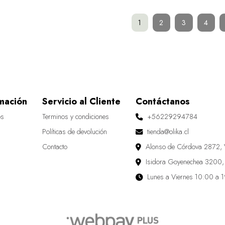
1
2
3
4
mación
Servicio al Cliente
Contáctanos
os
Terminos y condiciones
+56229294784
Políticas de devolución
tienda@olika.cl
Contacto
Alonso de Córdova 2872, 
Isidora Goyenechea 3200,
Lunes a Viernes 10:00 a 