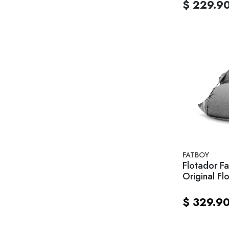
$ 229.9
FATBOY
Flotador F
Original Fl
Grey
$ 329.9