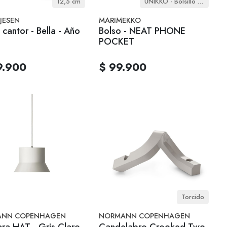
12,5 cm
UNIKKO - Bolsillo para teléfono
JESEN
MARIMEKKO
 cantor - Bella - Año
Bolso - NEAT PHONE
POCKET
9.900
$ 99.900
Torcido
NN COPENHAGEN
NORMANN COPENHAGEN
ra HAT - Gris Claro
Candelabro Crooked Two -