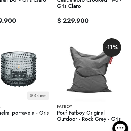
Gris Claro
9.900
$ 229.900
-11%
Ø 64 mm
A
FATBOY
elmi portavela - Gris
Pouf Fatboy Original
Outdoor - Rock Grey - Gris