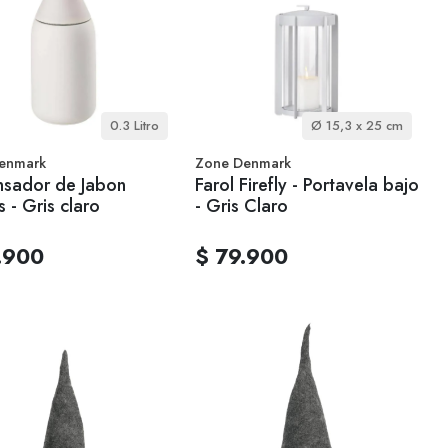
0.3 Litro
Ø 15,3 x 25 cm
enmark
Zone Denmark
nsador de Jabon
Farol Firefly - Portavela bajo
s - Gris claro
- Gris Claro
.900
$ 79.900