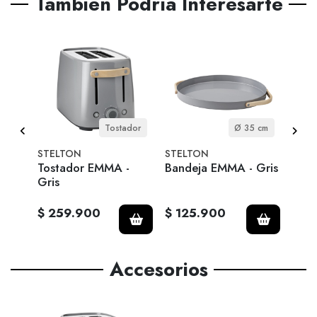
También Podría Interesarte
itro
Tostador
Ø 35 cm
STELTON
STELTON
STE
-
Tostador EMMA -
Bandeja EMMA - Gris
Herv
Gris
Neg
$ 259.900
$ 125.900
$ 2
Accesorios