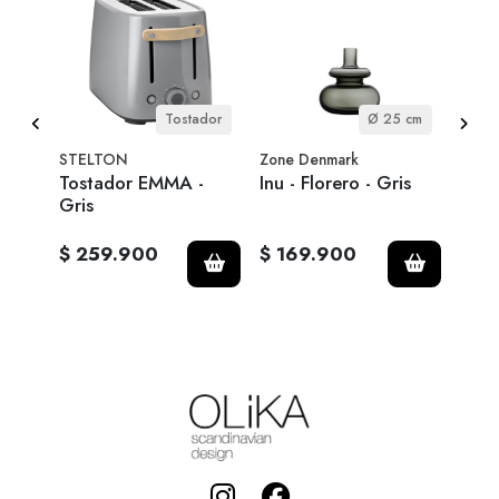
itro
Tostador
Ø 25 cm
STELTON
Zone Denmark
KLIP
EMMA
Tostador EMMA -
Inu - Florero - Gris
Tulip
Gris
$ 259.900
$ 169.900
$ 1