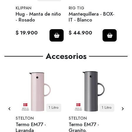
KLIPPAN
RIG TIG
RIG 
apa -
Hug - Manta de niño
Mantequillera - BOX-
Caja
- Rosado
IT - Blanco
- Bl
$ 19.900
$ 44.900
$ 8
Accesorios
 cm
1 Litro
1 Litro
STELTON
STELTON
STE
Termo EM77 -
Termo EM77 -
Term
Lavanda
Granito.
Nub