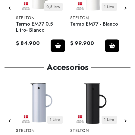
itro
0,5 litro
1 Litro
STELTON
STELTON
STE
Termo EM77 0.5
Termo EM77 - Blanco
Term
ido)
Litro- Blanco
$ 84.900
$ 99.900
$ 9
Accesorios
itro
1 Litro
1 Litro
STELTON
STELTON
STE