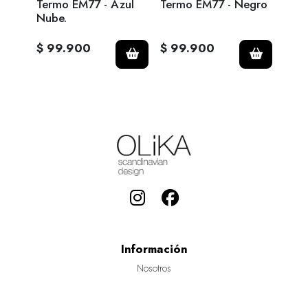
-
Termo EM77 - Azul
Termo EM77 - Negro
Term
Nube.
Clar
$ 99.900
$ 99.900
$ 9
Información
Nosotros