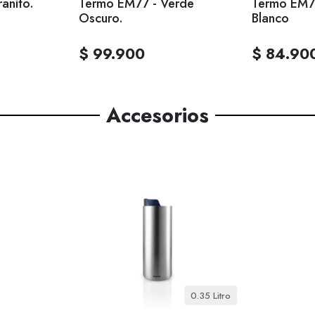
anito.
Termo EM77 - Verde
Termo EM77
Oscuro.
Blanco
$ 99.900
$ 84.90
Accesorios
0.35 Litro