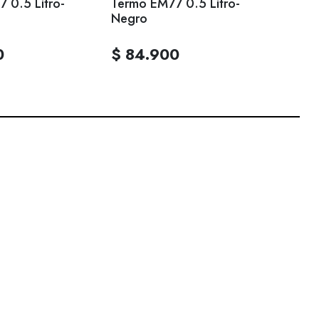
 0.5 Litro-
Termo EM77 0.5 Litro-
Termo
Negro
0
$ 84.900
$ 9