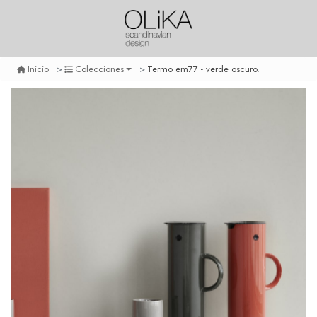
Termo em77 - verde oscuro.
Inicio
Colecciones