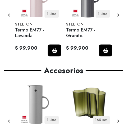
itro
1 Litro
1 Litro
STELTON
STELTON
EVA 
Termo EM77 -
Termo EM77 -
Mace
Lavanda
Granito.
para
Gra
$ 99.900
$ 99.900
$ 6
Accesorios
5 cm
1 Litro
160 mm