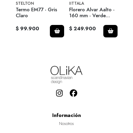
STELTON
IITTALA
EVA 
u
Termo EM77 - Gris
Florero Alvar Aalto -
Jarr
Claro
160 mm - Verde
Fund
Musgo
Esme
$ 99.900
$ 249.900
$ 6
Información
Nosotros