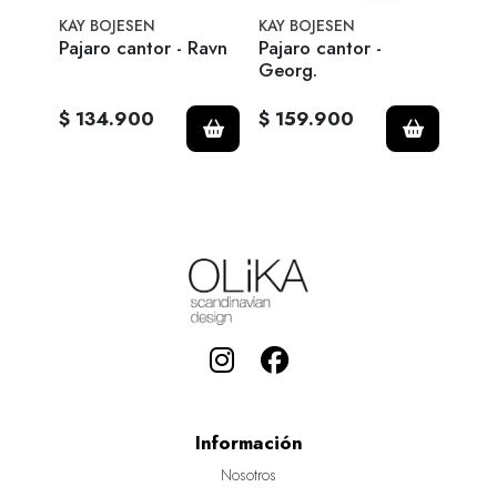
KAY BOJESEN
KAY BOJESEN
KAY 
Ravn
Pajaro cantor - Ravn
Pajaro cantor -
Paja
Georg.
$ 134.900
$ 159.900
$ 1
Información
Nosotros