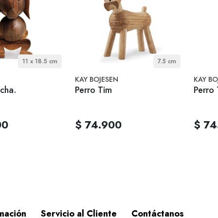
11 x 18.5 cm
7.5 cm
KAY BOJESEN
KAY BO
icha.
Perro Tim
Perro
00
$ 74.900
$ 74
mación
Servicio al Cliente
Contáctanos