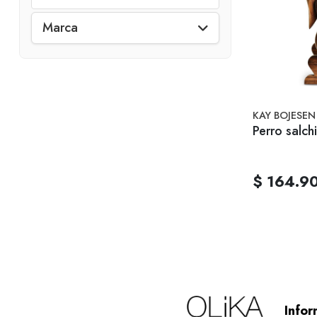
Marca
KAY BOJESEN
Perro salch
$ 164.9
Infor