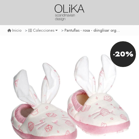
Pantuflas - rosa - diinglisar organic
Inicio
Colecciones
-20%