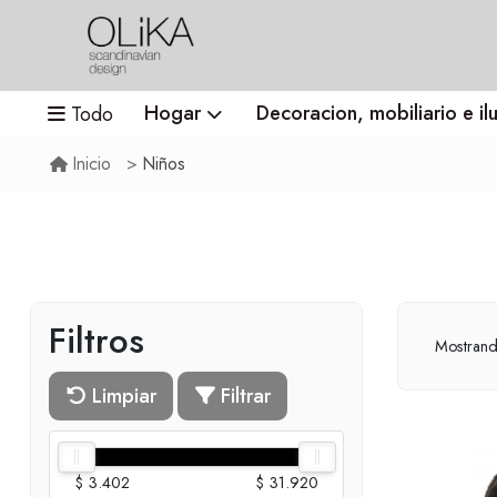
Hogar
Decoracion, mobiliario e il
Todo
Niños
Inicio
Filtros
Mostran
Limpiar
Filtrar
$ 3.402
$ 31.920