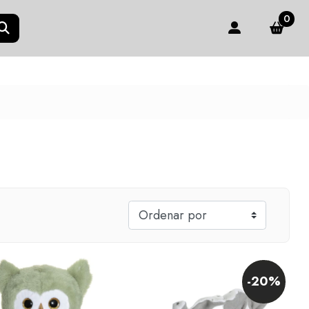
0
-20%