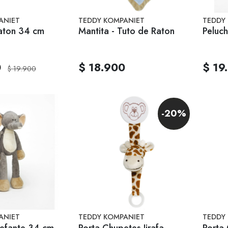
ANIET
TEDDY KOMPANIET
TEDDY
Raton 34 cm
Mantita - Tuto de Raton
Peluch
0
$ 18.900
$ 19
$ 19.900
-20%
ANIET
TEDDY KOMPANIET
TEDDY
Peluche - Elefante 34 cm
Porta Chupetes Jirafa
Porta