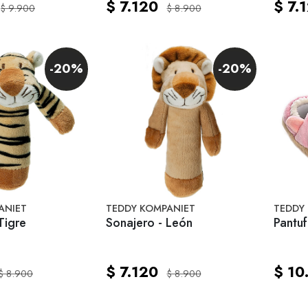
$ 7.120
$ 7.
$ 9.900
$ 8.900
-20%
-20%
ANIET
TEDDY KOMPANIET
TEDDY
Tigre
Sonajero - León
Pantuf
$ 7.120
$ 10
$ 8.900
$ 8.900