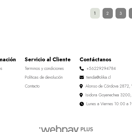
1
2
3
mación
Servicio al Cliente
Contáctanos
os
Terminos y condiciones
+56229294784
Políticas de devolución
tienda@olika.cl
Contacto
Alonso de Córdova 2872, 
Isidora Goyenechea 3200,
Lunes a Viernes 10:00 a 