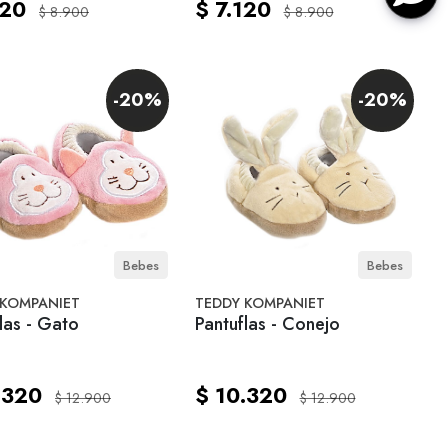
120
$ 7.120
$ 8.900
$ 8.900
-20%
-20%
Bebes
Bebes
 KOMPANIET
TEDDY KOMPANIET
las - Gato
Pantuflas - Conejo
.320
$ 10.320
$ 12.900
$ 12.900