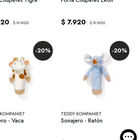
920
$ 7.920
$ 9.900
$ 9.900
-20%
-20%
 KOMPANIET
TEDDY KOMPANIET
ero - Vaca
Sonajero - Ratón