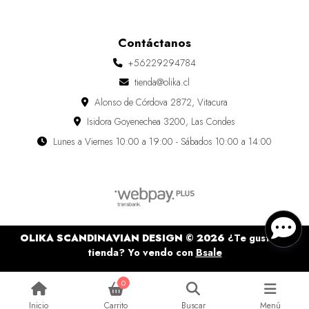
Contáctanos
+56229294784
tienda@olika.cl
Alonso de Córdova 2872, Vitacura
Isidora Goyenechea 3200, Las Condes
Lunes a Viernes 10:00 a 19:00 - Sábados 10:00 a 14:00
OLIKA SCANDINAVIAN DESIGN © 2026
¿Te gusta mi
tienda? Yo vendo con
Bsale
0
Inicio
Carrito
Buscar
Menú