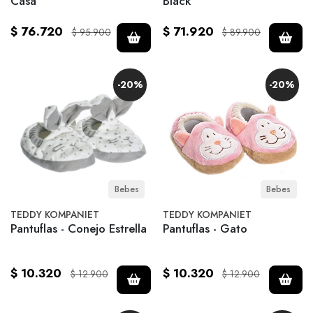
Casa
Black
$ 76.720
$ 71.920
$ 95.900
$ 89.900
-20%
-20%
Bebes
Bebes
TEDDY KOMPANIET
TEDDY KOMPANIET
Pantuflas - Conejo Estrella
Pantuflas - Gato
$ 10.320
$ 10.320
$ 12.900
$ 12.900