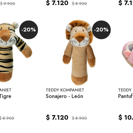
$ 7.120
$ 7.
$ 9.900
$ 8.900
-20%
-20%
ANIET
TEDDY KOMPANIET
TEDDY
Tigre
Sonajero - León
Pantuf
$ 7.120
$ 10
$ 8.900
$ 8.900