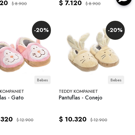
120
$ 7.120
$ 8.900
$ 8.900
-20%
-20%
Bebes
Bebes
 KOMPANIET
TEDDY KOMPANIET
las - Gato
Pantuflas - Conejo
.320
$ 10.320
$ 12.900
$ 12.900