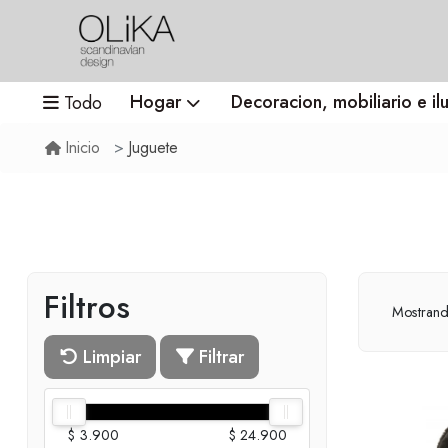
Hogar
Decoracion, mobiliario e il
Todo
Juguete
Inicio
Filtros
Mostran
Limpiar
Filtrar
$ 3.900
$ 24.900