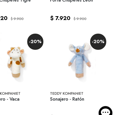
920
$ 7.920
$ 9.900
$ 9.900
-20%
-20%
 KOMPANIET
TEDDY KOMPANIET
ero - Vaca
Sonajero - Ratón