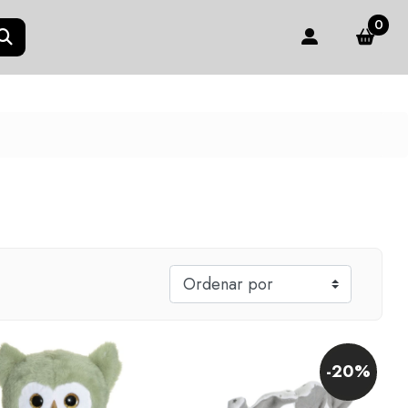
0
-20%