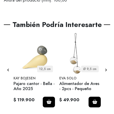
También Podría Interesarte
 cm
12,5 cm
Ø 9,5 cm
KAY BOJESEN
EVA SOLO
EVA 
nte
Pajaro cantor - Bella -
Alimentador de Aves
Mace
co
Año 2025
- 2pcs - Pequeño
Auto
$ 119.900
$ 49.900
$ 6