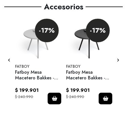
Accesorios
-17%
-17%
tros
FATBOY
FATBOY
EVA 
Fatboy Mesa
Fatboy Mesa
Mace
Macetero Bakkes -
Macetero Bakkes -
para
Light Grey
Anthracite
Gra
$ 199.901
$ 199.901
$ 6
$ 240.990
$ 240.990