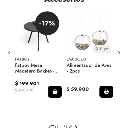
-17%
1 cm
Ø 11 cm
FATBOY
EVA SOLO
EVA 
o
Fatboy Mesa
Alimentador de Aves
Alim
Macetero Bakkes -
- 2pcs
Anthracite
$ 199.901
$ 59.900
$ 6
$ 240.990