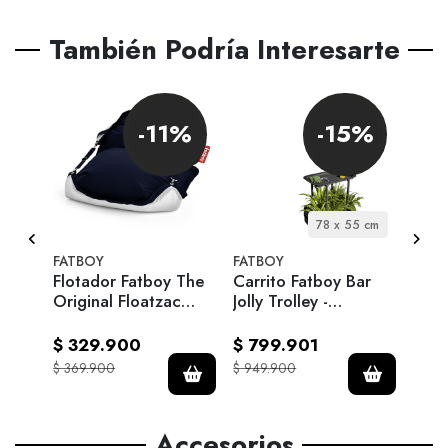
También Podría Interesarte
%
-11%
-15%
 cm
78 x 55 cm
FATBOY
FATBOY
FATB
Flotador Fatboy The
Carrito Fatboy Bar
Flot
y
Original Floatzac
Jolly Trolley -
Orig
Dark Ocean
Anthracite
Thun
$ 329.900
$ 799.901
$ 3
$ 369.900
$ 949.900
$ 369
Accesorios