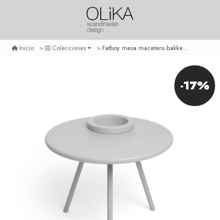
Fatboy mesa macetero bakkes - light grey
Inicio
Colecciones
-17%