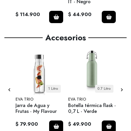
IT - Negro
neve
$ 114.900
$ 44.900
$ 6
Accesorios
6 cm
1 Litro
0.7 Litro
EVA TRIO
EVA TRIO
GEO
e - S
Jarra de Agua y
Botella térmica flask -
ALFR
Frutas - My Flavour
0,7 L - Verde
Gra
$ 79.900
$ 49.900
$ 1