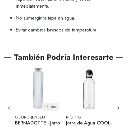
inmediatamente.
No sumergir la tapa en agua.
Evitar cambios bruscos de temperatura.
También Podría Interesarte
 pcs
1.1 Litro
GEORG JENSEN
RIG TIG
EVA 
de
BERNADOTTE - Jarro
Jarra de Agua COOL-
Jarr