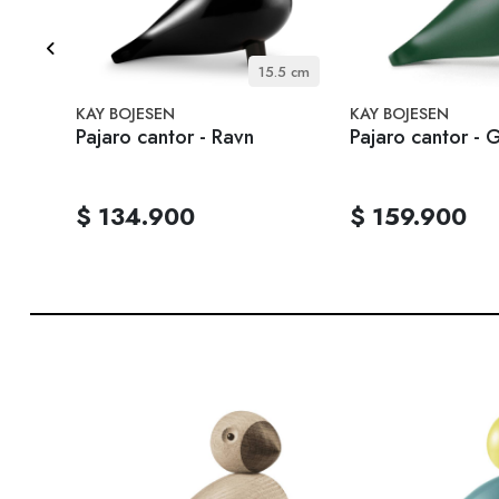
 12 cm
15.5 cm
KAY BOJESEN
KAY BOJESEN
Pajaro cantor - Ravn
Pajaro cantor - 
$ 134.900
$ 159.900