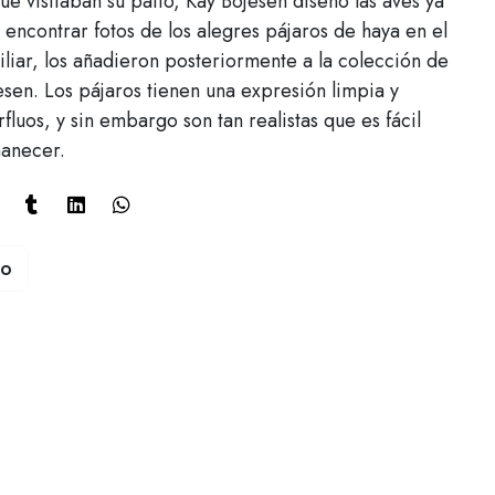
ue visitaban su patio, Kay Bojesen diseñó las aves ya
 encontrar fotos de los alegres pájaros de haya en el
iliar, los añadieron posteriormente a la colección de
esen. Los pájaros tienen una expresión limpia y
fluos, y sin embargo son tan realistas que es fácil
manecer.
to