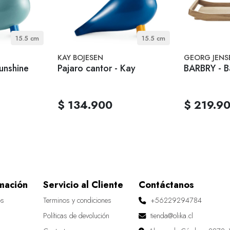
15.5 cm
15.5 cm
KAY BOJESEN
GEORG JENS
Sunshine
Pajaro cantor - Kay
BARBRY - B
$ 134.900
$ 219.9
mación
Servicio al Cliente
Contáctanos
os
Terminos y condiciones
+56229294784
Políticas de devolución
tienda@olika.cl