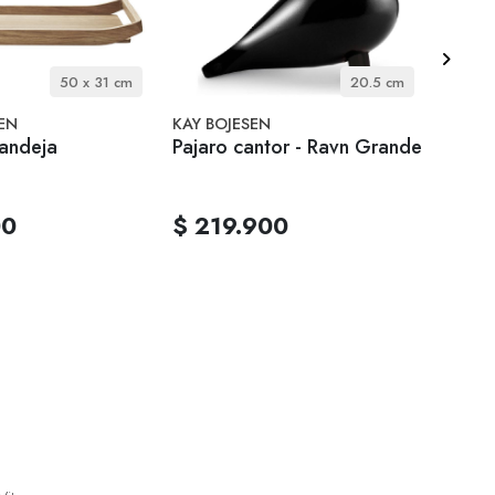
50 x 31 cm
20.5 cm
EN
KAY BOJESEN
HOPTI
andeja
Pajaro cantor - Ravn Grande
Hopti
Made
00
$ 219.900
$ 5