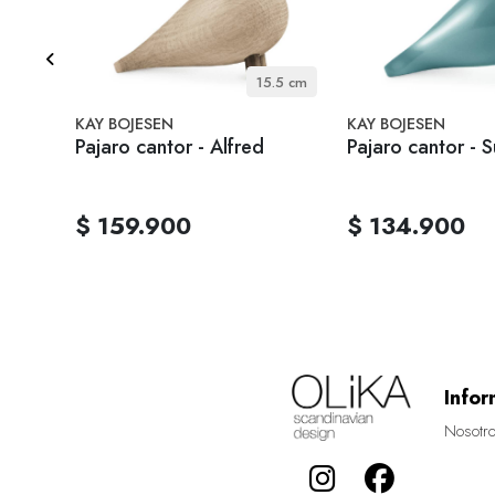
.6 cm
15.5 cm
KAY BOJESEN
KAY BOJESEN
Pajaro cantor - Alfred
Pajaro cantor - 
$ 159.900
$ 134.900
Infor
Nosotr