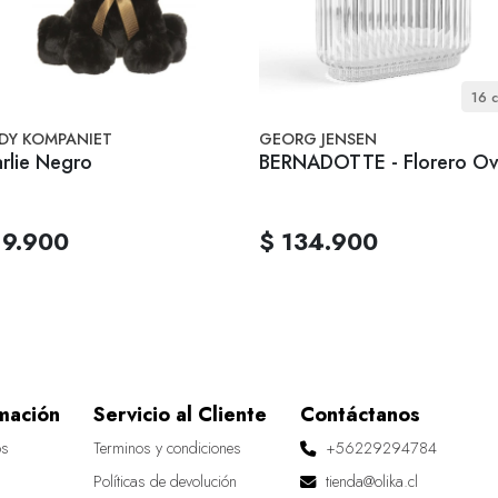
16 
DY KOMPANIET
GEORG JENSEN
rlie Negro
BERNADOTTE - Florero Ov
19.900
$ 134.900
mación
Servicio al Cliente
Contáctanos
os
Terminos y condiciones
+56229294784
Políticas de devolución
tienda@olika.cl