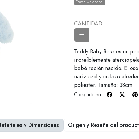
Pocas Unidades.
CANTIDAD
Teddy Baby Bear es un peq
increíblemente aterciopela
bebé recién nacido. El oso
nariz azul y un lazo alrede
poliéster. Tamaño: 38cm
Compartir en:
ateriales y Dimensiones
Origen y Reseña del produc