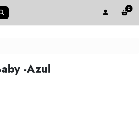
0
aby -Azul