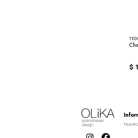
TED
Cha
$ 
Infor
Nosotr