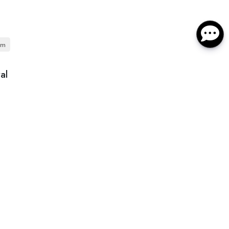
cm
al