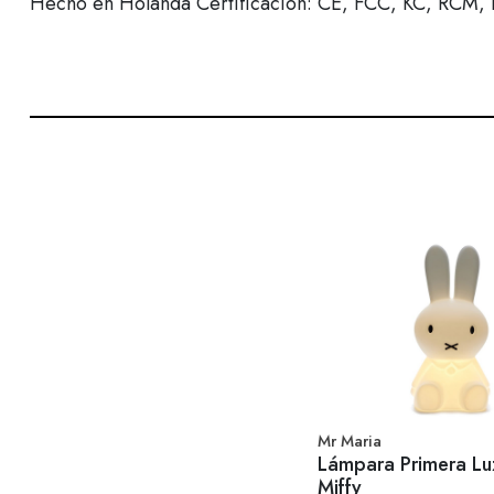
Hecho en Holanda Certificación: CE, FCC, KC, RCM
Mr Maria
Lámpara Primera Lu
Miffy