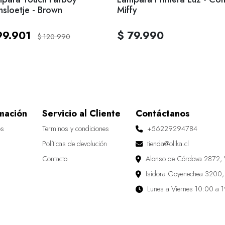
nsloetje - Brown
Miffy
99.901
$ 79.990
$ 120.990
mación
Servicio al Cliente
Contáctanos
os
Terminos y condiciones
+56229294784
Políticas de devolución
tienda@olika.cl
Contacto
Alonso de Córdova 2872, 
Isidora Goyenechea 3200,
Lunes a Viernes 10:00 a 