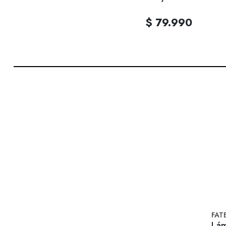
$ 79.990
FAT
Lám