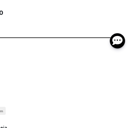
0
cm
eja