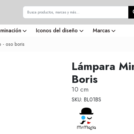
uminación
Iconos del diseño
Marcas
 - oso boris
Lámpara Min
Boris
10 cm
SKU: BL01BS