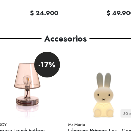
$ 24.900
$ 49.90
Accesorios
-17%
30 
BOY
Mr Maria
para Touch Fatboy
Lámpara Primera Luz - Con