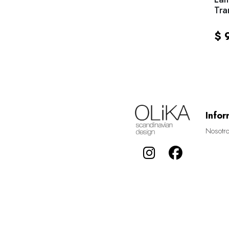
Tra
$ 
Infor
Nosotr