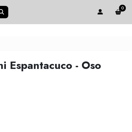
0
i Espantacuco - Oso