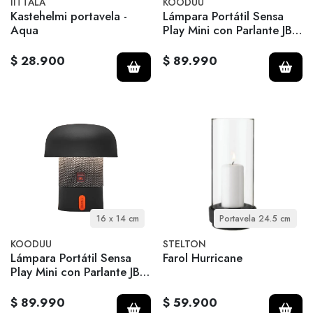
IITTALA
KOODUU
Kastehelmi portavela -
Lámpara Portátil Sensa
Aqua
Play Mini con Parlante JBL
- Orange
$ 28.900
$ 89.990
16 x 14 cm
Portavela 24.5 cm
KOODUU
STELTON
Lámpara Portátil Sensa
Farol Hurricane
Play Mini con Parlante JBL
- Anthracite
$ 89.990
$ 59.900