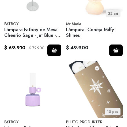
22 cm
FATBOY
Mr Maria
Lámpara Fatboy de Mesa
Lámpara- Coneja Miffy
Cheerio Sage - Jet Blue -
Shines
Azul Claro
$ 69.910
$ 49.900
$ 79.900
10 pcs
FATBOY
PLUTO PRODUKTER