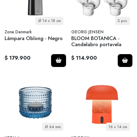
Ø 14 x 18 cm
2 pcs
Zone Denmark
GEORG JENSEN
Lámpara Oblong - Negro
BLOOM BOTANICA -
Candelabro portavela
$ 179.900
$ 114.900
Ø 64 mm
16 x 14 cm