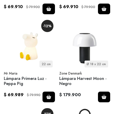
$ 69.910
$ 69.910
$ 79.900
$ 79.900
-12%
22 cm
Ø 18 x 22 cm
Mr Maria
Zone Denmark
Lámpara Primera Luz -
Lámpara Harvest Moon -
Peppa Pig
Negro
$ 69.989
$ 179.900
$ 79.990