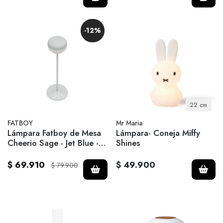
-12%
22 cm
FATBOY
Mr Maria
Lámpara Fatboy de Mesa
Lámpara- Coneja Miffy
Cheerio Sage - Jet Blue -
Shines
Azul Claro
$ 69.910
$ 49.900
$ 79.900