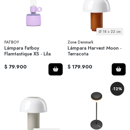
Ø 18 x 22 cm
FATBOY
Zone Denmark
Lámpara Fatboy
Lámpara Harvest Moon -
Flamtastique XS - Lila
Terracota
$ 79.900
$ 179.900
-12%