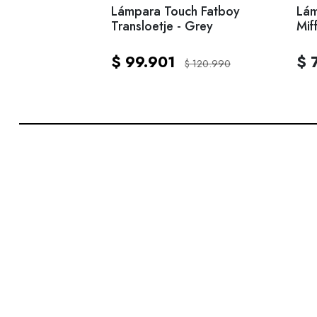
Lámpara Touch Fatboy
Lám
Transloetje - Grey
Mif
$ 99.901
$ 
$ 120.990