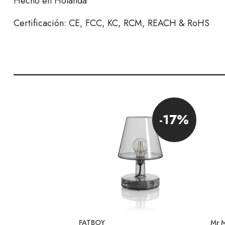
Hecho en Holanda
Certificación: CE, FCC, KC, RCM, REACH & RoHS
-17%
FATBOY
Mr M