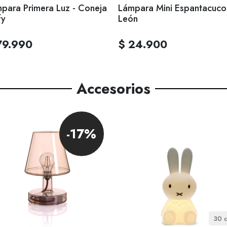
para Primera Luz - Coneja
Lámpara Mini Espantacuco
fy
León
79.990
$ 24.900
Accesorios
-17%
30 