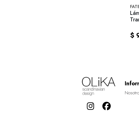
FAT
Lám
Tra
$ 
Infor
Nosotr