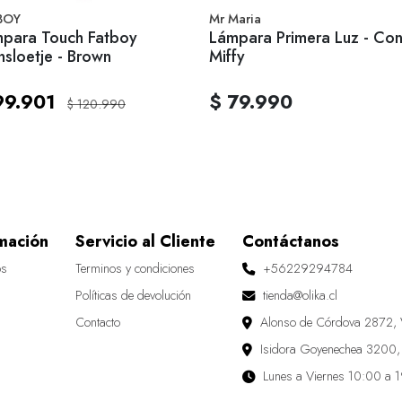
BOY
Mr Maria
para Touch Fatboy
Lámpara Primera Luz - Con
nsloetje - Brown
Miffy
99.901
$ 79.990
$ 120.990
mación
Servicio al Cliente
Contáctanos
os
Terminos y condiciones
+56229294784
Políticas de devolución
tienda@olika.cl
Contacto
Alonso de Córdova 2872, 
Isidora Goyenechea 3200,
Lunes a Viernes 10:00 a 