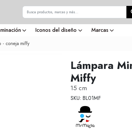
uminación
Iconos del diseño
Marcas
 - coneja miffy
Lámpara Min
Miffy
15 cm
SKU: BL01MF