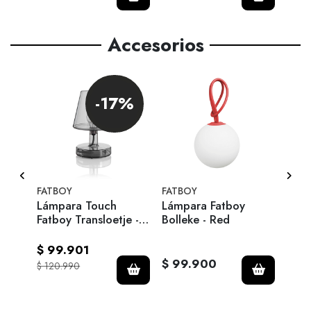
Accesorios
-17%
4 cm
FATBOY
FATBOY
Mr Ma
Lámpara Touch
Lámpara Fatboy
Lámp
con
Fatboy Transloetje -
Bolleke - Red
- Co
range
Grey
$ 99.901
$ 99.900
$ 7
$ 120.990