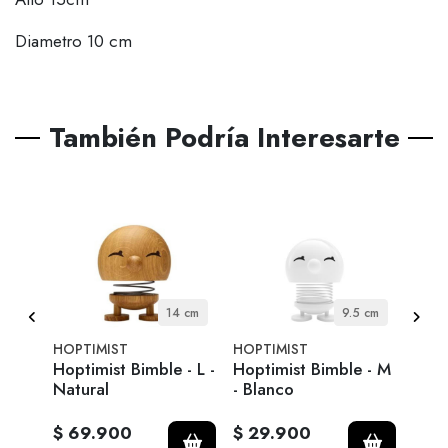
Diametro 10 cm
También Podría Interesarte
Ø 15,3 x 25 cm
14 cm
9.5 cm
HOPTIMIST
HOPTIMIST
Zone
Hoptimist Bimble - L -
Hoptimist Bimble - M
Farol
Natural
- Blanco
Neg
$ 69.900
$ 29.900
$ 1