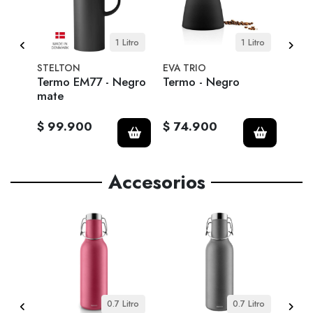
itro
1 Litro
1 Litro
STELTON
EVA TRIO
EVA 
 de
Termo EM77 - Negro
Termo - Negro
Term
mate
Nórd
$ 99.900
$ 74.900
$ 1
Accesorios
6 cm
0.7 Litro
0.7 Litro