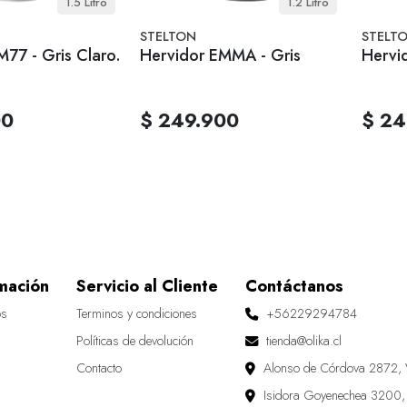
1.5 Litro
1.2 Litro
STELTON
STELT
M77 - Gris Claro.
Hervidor EMMA - Gris
Hervi
00
$ 249.900
$ 24
mación
Servicio al Cliente
Contáctanos
os
Terminos y condiciones
+56229294784
Políticas de devolución
tienda@olika.cl
Contacto
Alonso de Córdova 2872, 
Isidora Goyenechea 3200,