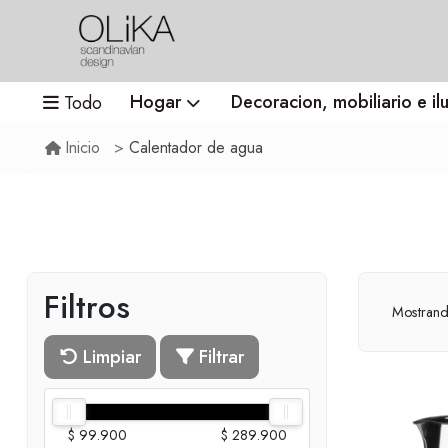
Hogar
Decoracion, mobiliario e il
Todo
Calentador de agua
Inicio
Filtros
Mostran
Limpiar
Filtrar
$ 99.900
$ 289.900