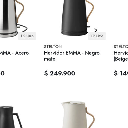
1.2 Litro
1.2 Litro
STELTON
STELT
EMMA - Acero
Hervidor EMMA - Negro
Hervi
mate
(Beige
00
$ 249.900
$ 14