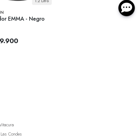
1.2 Litro
ON
dor EMMA - Negro
9.900
Vitacura
 Las Condes