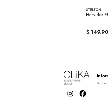
STELTON
Hervidor E
$ 149.9
Infor
Nosotr