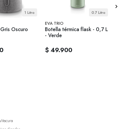
1 Litro
0.7 Litro
EVA TRIO
EVA T
 Gris Oscuro
Botella térmica flask - 0,7 L
Botell
- Verde
- Roj
00
$ 49.900
$ 4
Vitacura