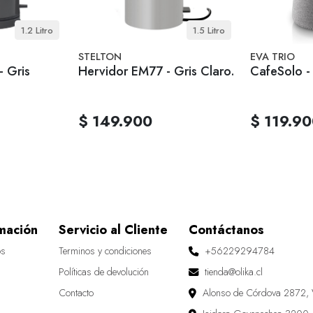
1.2 Litro
1.5 Litro
STELTON
EVA TRIO
 Gris
Hervidor EM77 - Gris Claro.
CafeSolo -
$ 149.900
$ 119.9
mación
Servicio al Cliente
Contáctanos
os
Terminos y condiciones
+56229294784
Políticas de devolución
tienda@olika.cl
Contacto
Alonso de Córdova 2872, 