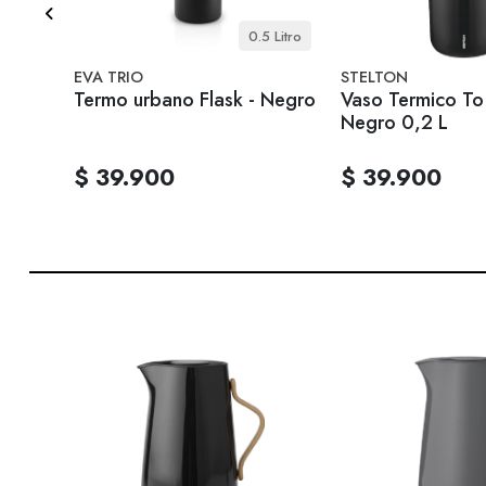
 Litro
0.5 Litro
EVA TRIO
STELTON
Steel
Termo urbano Flask - Negro
Vaso Termico To
Negro 0,2 L
$ 39.900
$ 39.900