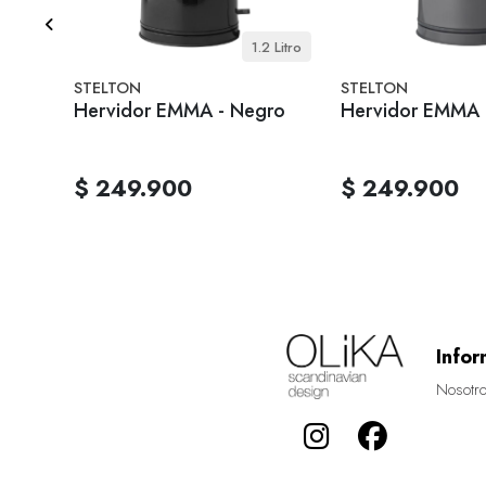
 Litro.
1.2 Litro
STELTON
STELTON
-
Hervidor EMMA - Negro
Hervidor EMMA -
$ 249.900
$ 249.900
Infor
Nosotr