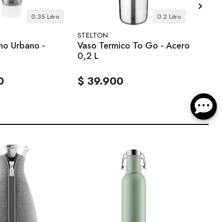
0.35 Litro
0.2 Litro
STELTON
EVA T
no Urbano -
Vaso Termico To Go - Acero
Termo
0,2 L
0
$ 39.900
$ 39