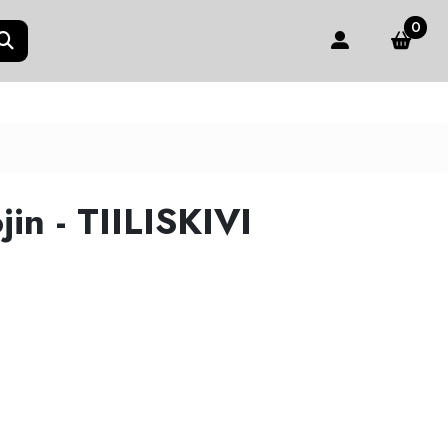
0
in - TIILISKIVI