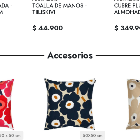
DA -
TOALLA DE MANOS -
CUBRE PL
CM
TIILISKIVI
ALMOHADA 
$ 44.900
$ 349.
Accesorios
50 x 50 cm
50X50 cm