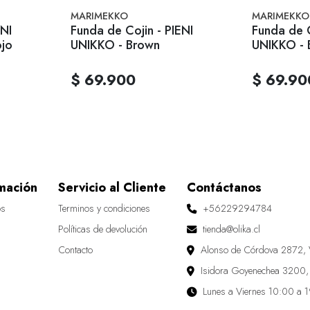
MARIMEKKO
MARIMEKKO
ENI
Funda de Cojin - PIENI
Funda de C
ojo
UNIKKO - Brown
UNIKKO - 
$ 69.900
$ 69.90
mación
Servicio al Cliente
Contáctanos
os
Terminos y condiciones
+56229294784
Políticas de devolución
tienda@olika.cl
Contacto
Alonso de Córdova 2872, 
Isidora Goyenechea 3200,
Lunes a Viernes 10:00 a 