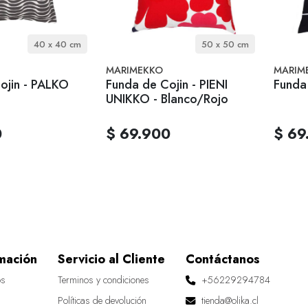
40 x 40 cm
50 x 50 cm
MARIMEKKO
MARIM
ojin - PALKO
Funda de Cojin - PIENI
Funda 
UNIKKO - Blanco/Rojo
0
$ 69.900
$ 69
mación
Servicio al Cliente
Contáctanos
os
Terminos y condiciones
+56229294784
Políticas de devolución
tienda@olika.cl