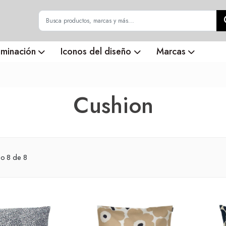
uminación
Iconos del diseño
Marcas
Cushion
do
8
de 8