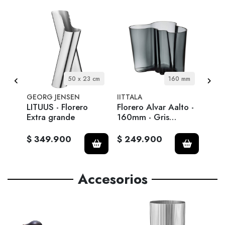
1 cm
50 x 23 cm
160 mm
GEORG JENSEN
IITTALA
IITT
LITUUS - Florero
Florero Alvar Aalto -
Flor
Extra grande
160mm - Gris
160
Oscuro
Tran
$ 349.900
$ 249.900
$ 2
Accesorios