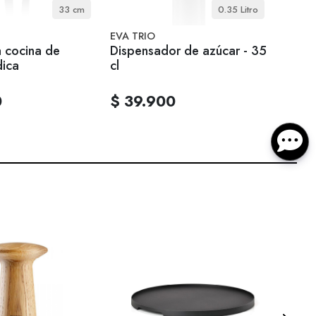
33 cm
0.35 Litro
EVA TRIO
Zone 
a cocina de
Dispensador de azúcar - 35
Bande
dica
cl
0
$ 39.900
$ 39