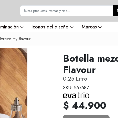
uminación
Iconos del diseño
Marcas
derezo my flavour
Botella mez
Flavour
0.25 Litro
SKU: 567687
$ 44.900