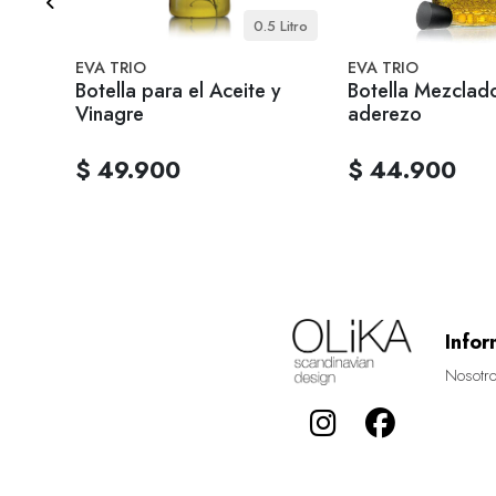
20 cm
0.5 Litro
EVA TRIO
EVA TRIO
 -
Botella para el Aceite y
Botella Mezclad
Vinagre
aderezo
$ 49.900
$ 44.900
Infor
Nosotr