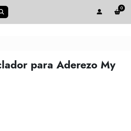
0
clador para Aderezo My