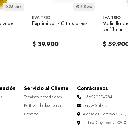
0.25 Litro
Ø 8,5 cm
EVA TRIO
EVA TRIO
ora de
Exprimidor - Citrus press
Molinillo d
de 11 cm
$ 39.900
$ 59.90
mación
Servicio al Cliente
Contáctanos
os
Terminos y condiciones
+56229294784
Políticas de devolución
tienda@olika.cl
Contacto
Alonso de Córdova 2872, 
Isidora Goyenechea 3200,