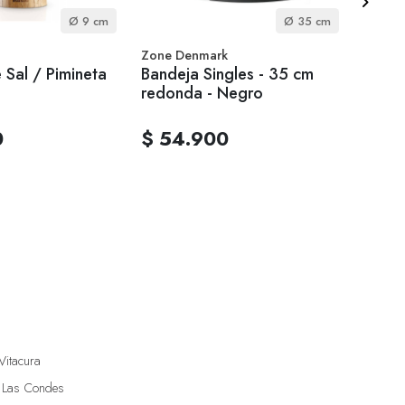
Ø 9 cm
Ø 35 cm
Zone Denmark
Zone 
e Sal / Pimineta
Bandeja Singles - 35 cm
Bande
redonda - Negro
Ovala
0
$ 54.900
$ 4
Vitacura
 Las Condes