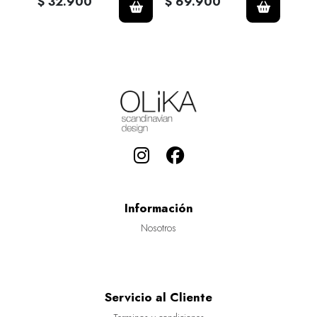
$ 32.900
$ 69.900
$ 3
Información
Nosotros
Servicio al Cliente