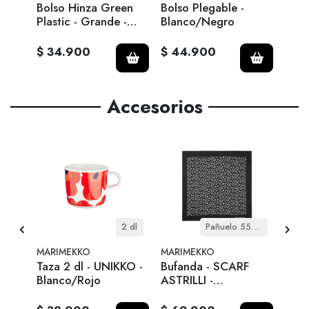
Bolso Hinza Green
Bolso Plegable -
Bols
Plastic - Grande -
Blanco/Negro
Plas
Negro
Gris
$ 34.900
$ 44.900
$ 2
Accesorios
etro
2 dl
Pañuelo 55x55 cm
MARIMEKKO
MARIMEKKO
MARI
Taza 2 dl - UNIKKO -
Bufanda - SCARF
TAZA
Blanco/Rojo
ASTRILLI -
UNI
PIKKUINEN UNIKKO
Bla