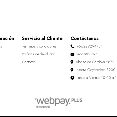
mación
Servicio al Cliente
Contáctanos
os
Terminos y condiciones
+56229294784
Políticas de devolución
tienda@olika.cl
Contacto
Alonso de Córdova 2872, 
Isidora Goyenechea 3200,
Lunes a Viernes 10:00 a 