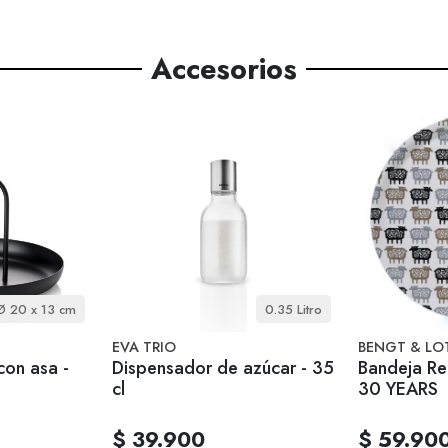
Accesorios
Ø 20 x 13 cm
0.35 Litro
EVA TRIO
BENGT & LO
con asa -
Dispensador de azúcar - 35
Bandeja R
cl
30 YEARS
$ 39.900
$ 59.90