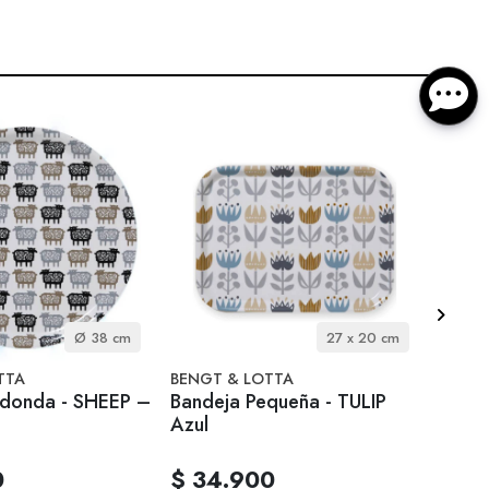
Ø 38 cm
27 x 20 cm
TTA
BENGT & LOTTA
STELT
edonda - SHEEP –
Bandeja Pequeña - TULIP
Bande
Azul
0
$ 34.900
$ 3