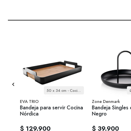
4.5 Litro / 24 cm - Cocina Nordica
50 x 34 cm - Cocina Nórdica
EVA TRIO
Zone Denmark
 - 4,5
Bandeja para servir Cocina
Bandeja Singles 
Nórdica
Negro
$ 129.900
$ 39.900