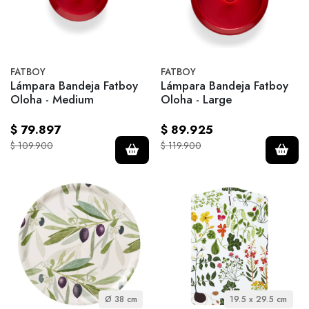
FATBOY
FATBOY
Lámpara Bandeja Fatboy
Lámpara Bandeja Fatboy
Oloha - Medium
Oloha - Large
$ 79.897
$ 89.925
$ 109.900
$ 119.900
Ø 38 cm
19.5 x 29.5 cm