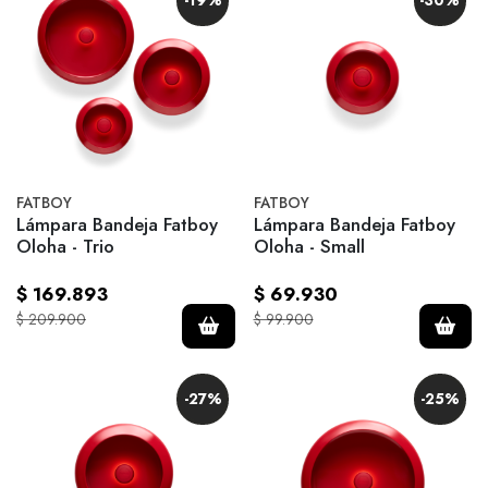
-19%
-30%
FATBOY
FATBOY
Lámpara Bandeja Fatboy
Lámpara Bandeja Fatboy
Oloha - Trio
Oloha - Small
$ 169.893
$ 69.930
$ 209.900
$ 99.900
-27%
-25%