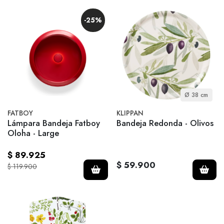
-25%
Ø 38 cm
FATBOY
KLIPPAN
Lámpara Bandeja Fatboy
Bandeja Redonda - Olivos
Oloha - Large
$ 89.925
$ 59.900
$ 119.900