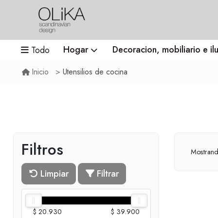
Hogar
Decoracion, mobiliario e il
Todo
Utensilios de cocina
Inicio
Filtros
Mostran
Limpiar
Filtrar
$ 20.930
$ 39.900