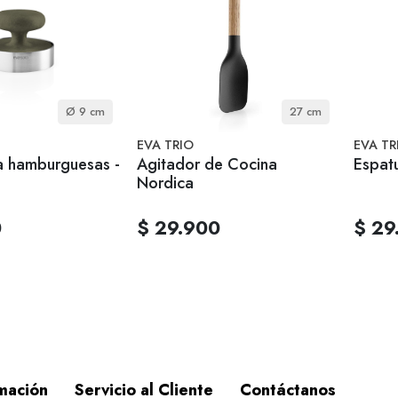
Ø 9 cm
27 cm
EVA TRIO
EVA TR
a hamburguesas -
Agitador de Cocina
Espat
Nordica
0
$ 29.900
$ 29
mación
Servicio al Cliente
Contáctanos