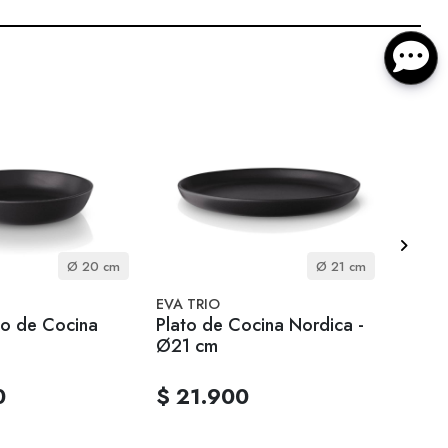
Ø 20 cm
Ø 21 cm
EVA TRIO
EVA T
o de Cocina
Plato de Cocina Nordica -
Bowl 
Ø21 cm
0,5 L
0
$ 21.900
$ 2