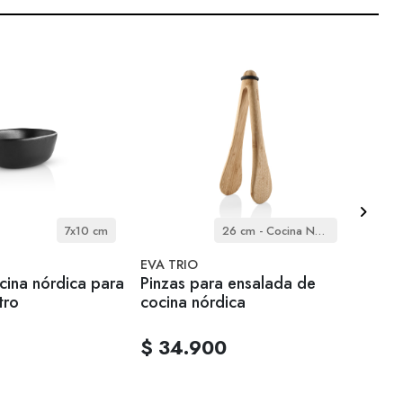
7x10 cm
26 cm - Cocina Nórdica
EVA TRIO
EVA T
cina nórdica para
Pinzas para ensalada de
Pinza
tro
cocina nórdica
cocin
$ 34.900
$ 39