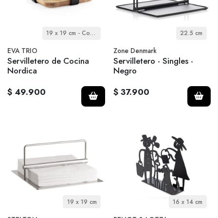
19 x 19 cm - Cocina Nórdica
22.5 cm
EVA TRIO
Zone Denmark
Servilletero de Cocina
Servilletero - Singles -
Nordica
Negro
$ 49.900
$ 37.900
19 x 19 cm
16 x 14 cm