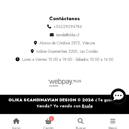
Contáctanos
+56229294784
tienda@olika.cl
Alonso de Córdova 2872, Vitacura
Isidora Goyenechea 3200, Las Condes
Lunes a Viernes 10:00 a 19:00 - Sábados 10:00 a 14:00
OLIKA SCANDINAVIAN DESIGN © 2026
¿Te gusta mi
tienda? Yo vendo con
Bsale
0
Inicio
Carrito
Buscar
Menú