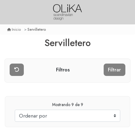
Servilletero
Inicio
Servilletero
Filtros
Filtrar
Mostrando
9
de 9