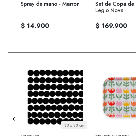
ores
Spray de mano - Marron
Set de Copa de 
Legio Nova
$ 14.900
$ 169.900
33 cm
33 x 33 cm