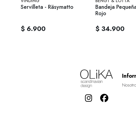
VINDING
BENGT & LOTTA
ado
Servilleta - Räsymatto
Bandeja Pequeña
Rojo
$ 6.900
$ 34.900
Infor
Nosotr