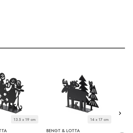
13.5 x 19 cm
14 x 17 cm
TTA
BENGT & LOTTA
BENGT