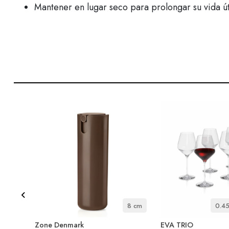
Mantener en lugar seco para prolongar su vida út
14 cm
8 cm
0.45
Zone Denmark
EVA TRIO