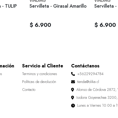
VINDING
VINDING
 - TULIP
Servilleta - Girasal Amarillo
Servilleta 
$ 6.900
$ 6.900
mación
Servicio al Cliente
Contáctanos
os
Terminos y condiciones
+56229294784
Políticas de devolución
tienda@olika.cl
Contacto
Alonso de Córdova 2872, 
Isidora Goyenechea 3200,
Lunes a Viernes 10:00 a 