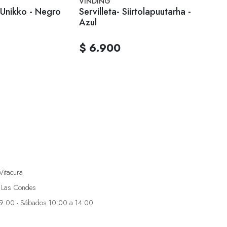
VINDING
VINDI
- Unikko - Negro
Servilleta- Siirtolapuutarha -
Servil
Azul
Oscu
$ 6.900
$ 6
Vitacura
 Las Condes
19:00 - Sábados 10:00 a 14:00