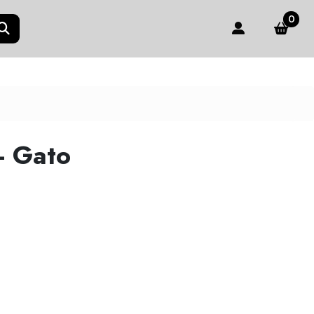
0
 - Gato