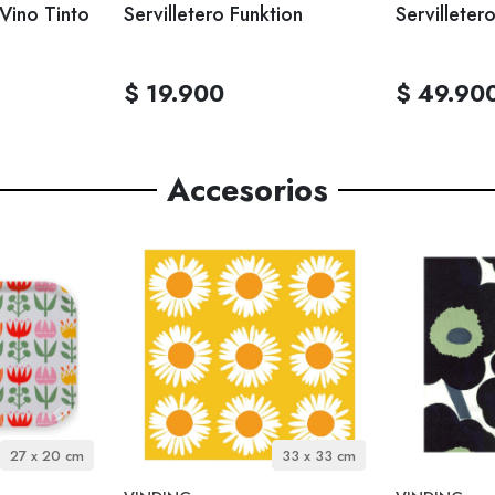
Vino Tinto
Servilletero Funktion
Servilleter
$ 19.900
$ 49.90
Accesorios
27 x 20 cm
33 x 33 cm