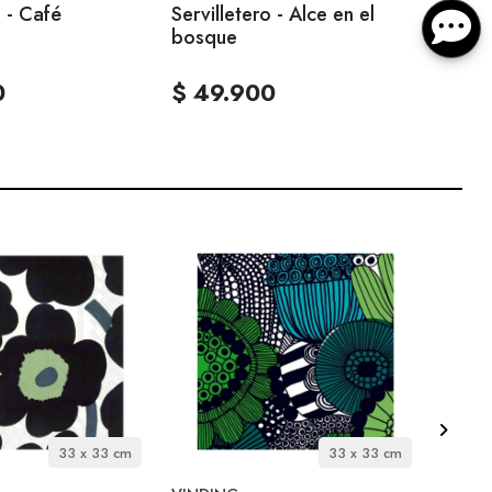
o - Café
Servilletero - Alce en el
Servi
bosque
0
$ 49.900
$ 4
33 x 33 cm
33 x 33 cm