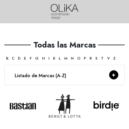
Todas las Marcas
B
C
D
E
F
G
H
I
K
L
M
N
O
P
R
S
T
V
Z
Listado de Marcas (A-Z)