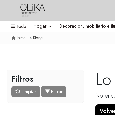
Hogar
Decoracion, mobiliario e il
Todo
Klong
Inicio
Lo
Filtros
Limpiar
Filtrar
No enco
Volver