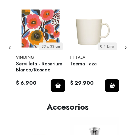
 cm
33 x 33 cm
0.4 Litro
VINDING
IITTALA
EVA 
D -
Servilleta - Rosarium
Teema Taza
Jarr
Blanco/Rosado
neve
$ 6.900
$ 29.900
$ 6
Accesorios