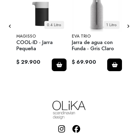
 pcs
0.4 Litro
1 Litro
MAGISSO
EVA TRIO
EVA 
de
COOL-ID - Jarra
Jarra de agua con
Jarr
Pequeña
Funda - Gris Claro
Fund
$ 29.900
$ 69.900
$ 6